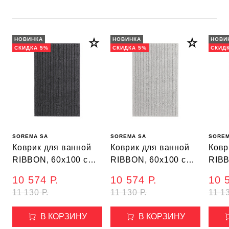
НОВИНКА
НОВИНКА
НОВИ
СКИДКА 5%
СКИДКА 5%
СКИД
SOREMA SA
SOREMA SA
SOREM
Коврик для ванной
Коврик для ванной
Ковр
RIBBON, 60х100 см,
RIBBON, 60х100 см,
RIBB
цвет темно-серый
цвет светло-серый
цвет
10 574 Р.
10 574 Р.
10 
11 130 Р.
11 130 Р.
11 13
В КОРЗИНУ
В КОРЗИНУ