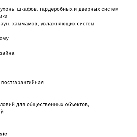
кухонь, шкафов, гардеробных и дверных систем
ики
саун, хаммамов, увлажняющих систем
дому
изайна
и постгарантийная
словий для общественных объектов,
ий
sic