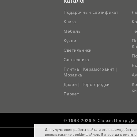
Каталог
Подарочный сертификат
Л
Книга
К
Мебель
Те
Кухни
По
К
Светильники
По
Сантехника
Бы
Плитка | Керамогранит |
Мозаика
Ау
Двери | Перегородки
Ко
х
Паркет
© 1993-2026 S-Classic Центр Ди
Для улучшения работы сайта и его взаимодействи
использование cookie-файлов. Вы всегда можете о