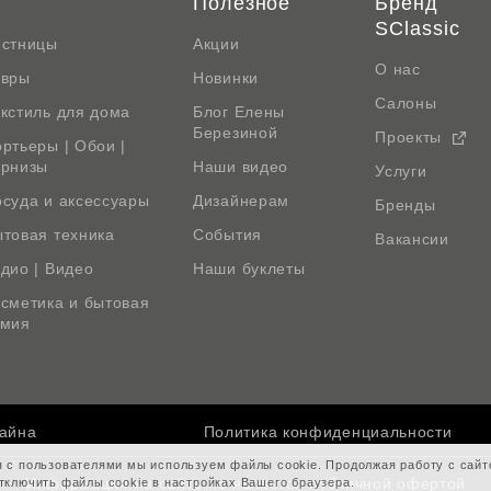
Полезное
Бренд
SClassic
естницы
Акции
О нас
овры
Новинки
Салоны
кстиль для дома
Блог Елены
Березиной
Проекты
ртьеры | Обои |
арнизы
Наши видео
Услуги
суда и аксессуары
Дизайнерам
Бренды
товая техника
События
Вакансии
дио | Видео
Наши буклеты
сметика и бытовая
имия
зайна
Политика конфиденциальности
я с пользователями мы используем файлы cookie. Продолжая работу с сай
Информация на сайте не является публичной офертой
тключить файлы cookie в настройках Вашего браузера.