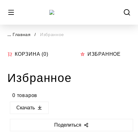
...
Главная
Избранное
КОРЗИНА (
0
)
ИЗБРАННОЕ
Избранное
0 товаров
Скачать
Поделиться
https://sclassic.ru/favorites/?
share=MGJ2OQYFEg==