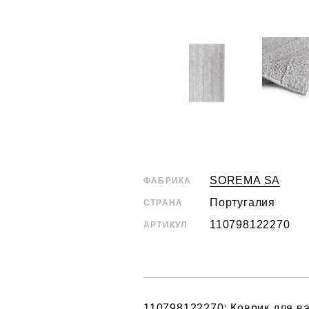
SOREMA SA
ФАБРИКА
Португалия
СТРАНА
110798122270
АРТИКУЛ
110798122270: Коврик для в