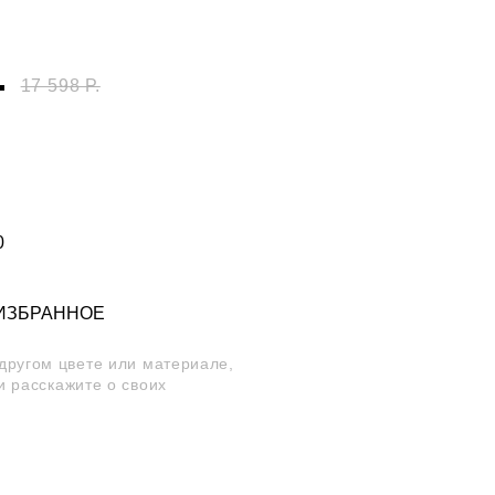
.
17 598 Р.
0
 ИЗБРАННОЕ
 другом цвете или материале,
и расскажите о своих