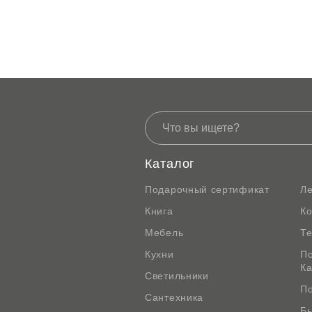
Каталог
Подарочный сертификат
Л
Книга
К
Мебель
Те
Кухни
По
К
Светильники
По
Сантехника
Бы