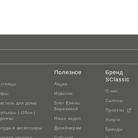
Полезное
Бренд
SClassic
естницы
Акции
О нас
овры
Новинки
Салоны
кстиль для дома
Блог Елены
Березиной
Проекты
ртьеры | Обои |
арнизы
Наши видео
Услуги
суда и аксессуары
Дизайнерам
Бренды
товая техника
События