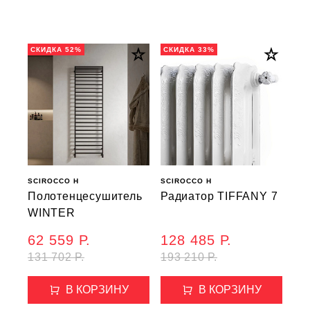
СКИДКА 52%
СКИДКА 33%
SCIROCCO H
SCIROCCO H
Полотенцесушитель
Радиатор TIFFANY 7
WINTER
62 559 Р.
128 485 Р.
131 702 Р.
193 210 Р.
В КОРЗИНУ
В КОРЗИНУ