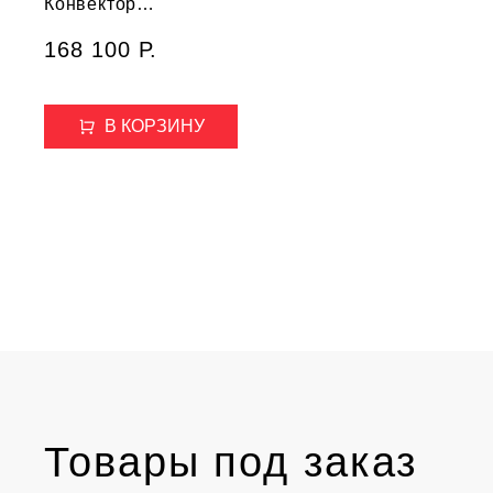
Конвектор
внутрипольный STC-
168 100 Р.
90/260/1150*
В КОРЗИНУ
Товары под заказ