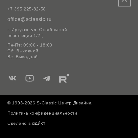
+7 395 225-82-58
office@sclassic.ru
г. Иркутск, ул. Октябрьской
революции 1/2|;
Пн-Пт: 09:00 - 18:00
Сб: Выходной
Вс: Выходной
Мы
Мы
Мы
Мы
в
в
в
в
Вконтакте
Ютуб
Telegram
Rutube
© 1993-2026 S-Classic Центр Дизайна
Политика конфиденциальности
Сделано в