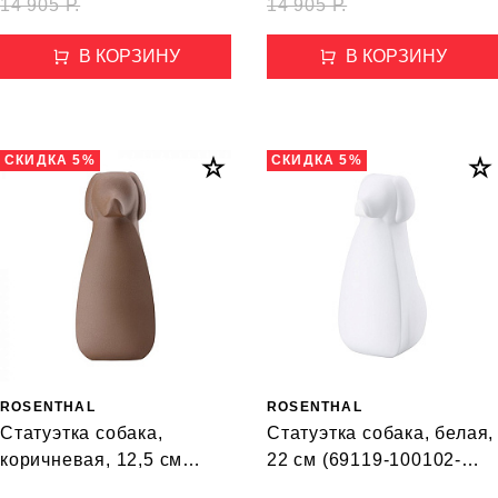
14 905 Р.
14 905 Р.
В КОРЗИНУ
В КОРЗИНУ
СКИДКА 5%
СКИДКА 5%
ROSENTHAL
ROSENTHAL
Статуэтка собака,
Статуэтка собака, белая,
коричневая, 12,5 см
22 см (69119-100102-
(69119-321484-90361)
90362)