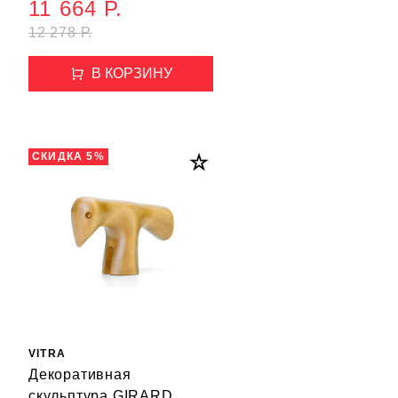
11 664 Р.
12 278 Р.
В КОРЗИНУ
СКИДКА 5%
VITRA
Декоративная
скульптура GIRARD