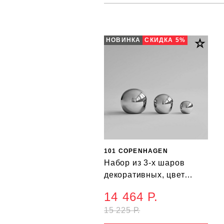
НОВИНКА
СКИДКА 5%
101 COPENHAGEN
Набор из 3-х шаров
декоративных, цвет
хром, высота 9,5
14 464 Р.
см/8см/5см
15 225 Р.