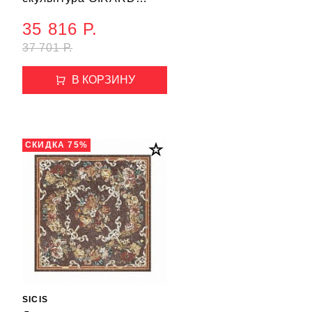
BIRD
35 816 Р.
37 701 Р.
В КОРЗИНУ
СКИДКА 75%
SICIS