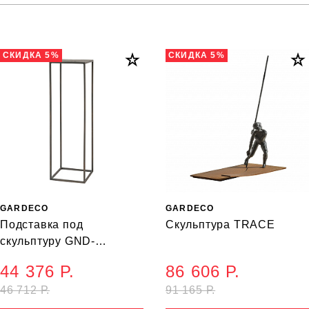
СКИДКА 5%
СКИДКА 5%
GARDECO
GARDECO
Подставка под
Скульптура TRACE
скульптуру GND-
METALBA
44 376 Р.
86 606 Р.
46 712 Р.
91 165 Р.