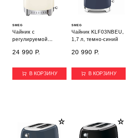
SMEG
SMEG
Чайник с
Чайник KLF03NBEU,
регулируемой
1,7 л, темно-синий
температурой
24 990 Р.
20 990 Р.
KLF04CREU
В КОРЗИНУ
В КОРЗИНУ