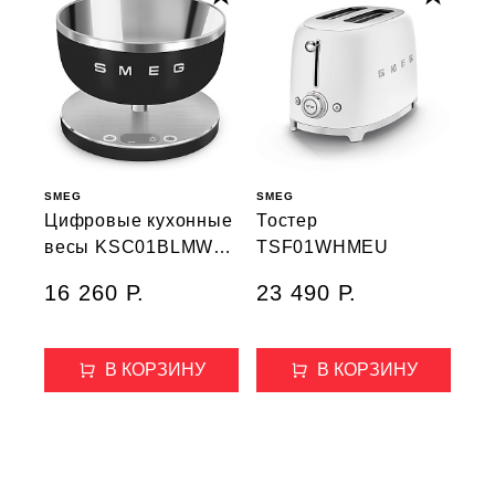
SMEG
SMEG
Цифровые кухонные
Тостер
весы KSC01BLMWW,
TSF01WHMEU
цвет черный
16 260 Р.
23 490 Р.
матовый
В КОРЗИНУ
В КОРЗИНУ