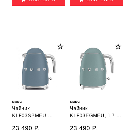
SMEG
SMEG
Чайник
Чайник
KLF03SBMEU,
KLF03EGMEU, 1,7 л,
KLF03SBM EU, 1,7 л,
изумрудно-зеленый
23 490 Р.
23 490 Р.
шторм матовый