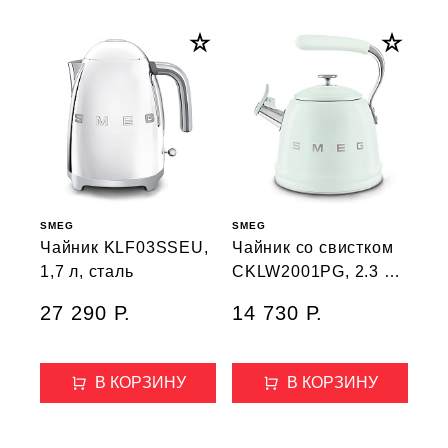
SMEG
SMEG
Чайник KLF03SSEU,
Чайник со свистком
1,7 л, сталь
CKLW2001PG, 2.3 л,
цвет пастельный
27 290 Р.
14 730 Р.
зеленый
В КОРЗИНУ
В КОРЗИНУ