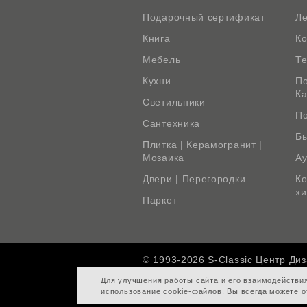
Подарочный сертификат
Л
Книга
К
Мебель
Те
Кухни
По
К
Светильники
По
Сантехника
Бы
Плитка | Керамогранит |
Мозаика
Ау
Двери | Перегородки
Ко
х
Паркет
© 1993-2026 S-Classic Центр Ди
Для улучшения работы сайта и его взаимодействи
использование cookie-файлов. Вы всегда можете о