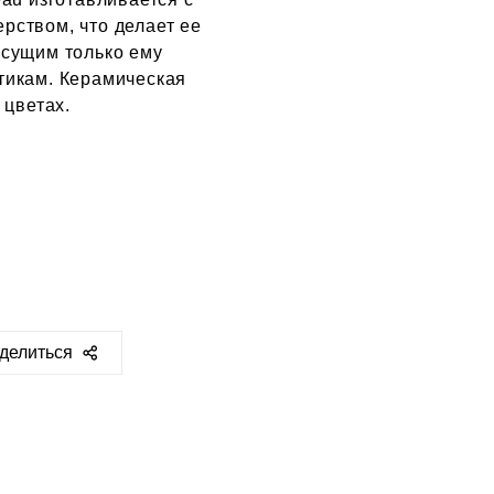
ством, что делает ее
сущим только ему
тикам. Керамическая
 цветах.
делиться
ps://sclassic.ru/catalog/posuda/kartiny/22416/