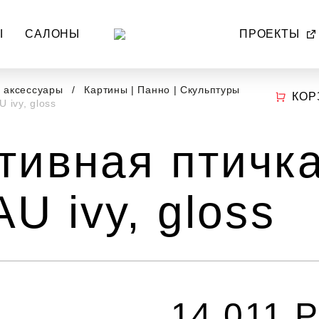
Ы
САЛОНЫ
ПРОЕКТЫ
и аксессуары
Картины | Панно | Скульптуры
КОР
 ivy, gloss
тивная птичк
U ivy, gloss
14 011 Р