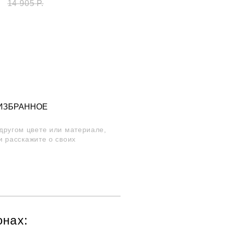
14 905 Р.
 ИЗБРАННОЕ
 другом цвете или материале,
и расскажите о своих
онах: