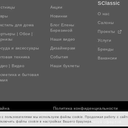
SClassic
естницы
Акции
О нас
овры
Новинки
Салоны
кстиль для дома
Блог Елены
Березиной
Проекты
ртьеры | Обои |
арнизы
Наши видео
Услуги
суда и аксессуары
Дизайнерам
Бренды
товая техника
События
Вакансии
дио | Видео
Наши буклеты
сметика и бытовая
имия
зайна
Политика конфиденциальности
я с пользователями мы используем файлы cookie. Продолжая работу с сай
Информация на сайте не является публичной офертой
тключить файлы cookie в настройках Вашего браузера.