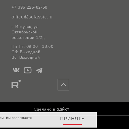
+7 395 225-82-58
office@sclassic.ru
г. Иркутск, ул.
Октябрьской
революции 1/2|;
Пн-Пт: 09:00 - 18:00
Сб: Выходной
Вс: Выходной
Мы
Мы
Мы
в
в
в
Мы
Вконтакте
Ютуб
Telegram
в
Rutube
Сделано в
том, Вы разрешаете
ПРИНЯТЬ