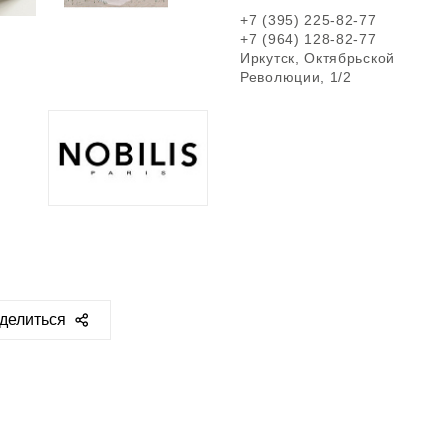
+7 (395) 225-82-77
+7 (964) 128-82-77
Иркутск, Октябрьской
Революции, 1/2
делиться
ps://sclassic.ru/catalog/portery-
i/oboi/19372/