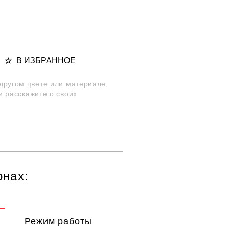
В ИЗБРАННОЕ
 другом цвете или материале,
и расскажите о своих
онах:
Режим работы