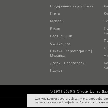
Подарочный сертификат
Л
Книга
К
Мебель
Те
Кухни
По
К
Светильники
По
Сантехника
Бы
Плитка | Керамогранит |
Мозаика
Ау
Двери | Перегородки
Ко
х
Паркет
© 1993-2026 S-Classic Центр Ди
Для улучшения работы сайта и его взаимодействи
использование cookie-файлов. Вы всегда можете о