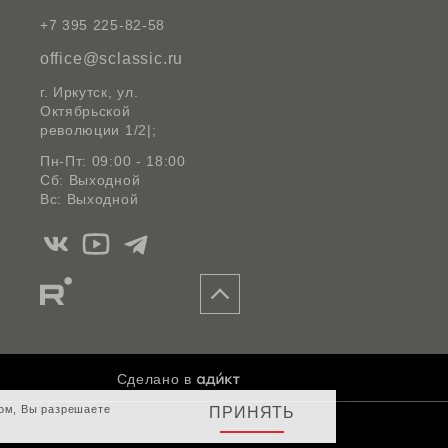
+7 395 225-82-58
office@sclassic.ru
г. Иркутск, ул.
Октябрьской
революции 1/2|;
Пн-Пт: 09:00 - 18:00
Сб: Выходной
Вс: Выходной
Мы
Мы
Мы
в
в
в
Мы
Вконтакте
Ютуб
Telegram
в
Rutube
Сделано в
том, Вы разрешаете
ПРИНЯТЬ