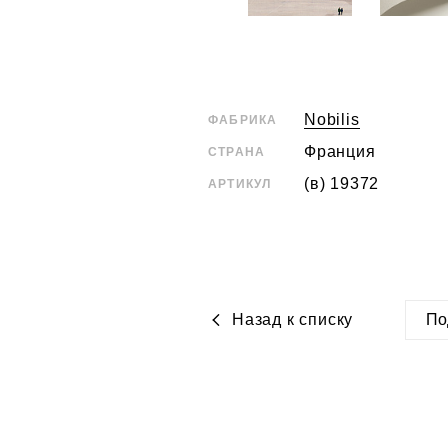
Nobilis
ФАБРИКА
Франция
СТРАНА
(в) 19372
АРТИКУЛ
Назад к списку
По
htt
i-
obo