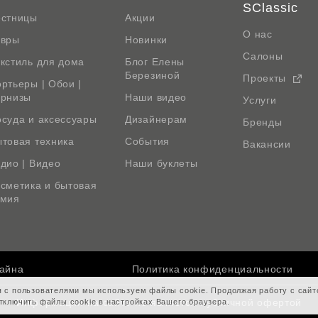
SClassic
естницы
Акции
О нас
овры
Новинки
Салоны
кстиль для дома
Блог Елены
Березиной
Проекты
ртьеры | Обои |
арнизы
Наши видео
Услуги
суда и аксессуары
Дизайнерам
Бренды
товая техника
События
Вакансии
дио | Видео
Наши буклеты
сметика и бытовая
имия
зайна
Политика конфиденциальности
я с пользователями мы используем файлы cookie. Продолжая работу с сай
Информация на сайте не является публичной офертой
тключить файлы cookie в настройках Вашего браузера.