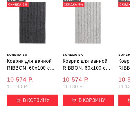
СКИДКА 5%
СКИДКА 5%
СКИД
SOREMA SA
SOREMA SA
SOREM
Коврик для ванной
Коврик для ванной
Ковр
RIBBON, 60х100 см,
RIBBON, 60х100 см,
RIBB
цвет темно-серый
цвет светло-серый
цвет
10 574 Р.
10 574 Р.
10 
11 130 Р.
11 130 Р.
11 13
В КОРЗИНУ
В КОРЗИНУ