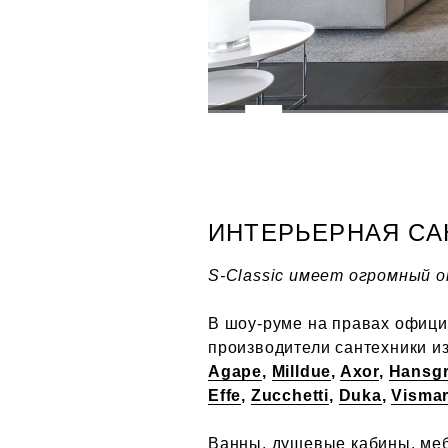
ИНТЕРЬЕРНАЯ СА
S-Classic имеет огромный 
В шоу-руме на правах офиц
производители сантехники и
Agape
,
Milldue
,
Axor
,
Hansg
Effe
,
Zucchetti
,
Duka
,
Vismar
Ванны, душевые кабины, меб