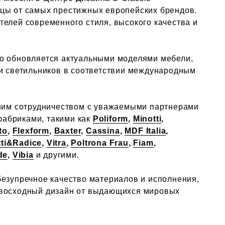
цы от самых престижных европейских брендов.
телей современного стиля, высокого качества и
о обновляется актуальными моделями мебели,
 и светильников в соответствии международным
тним сотрудничеством с уважаемыми партнерами
абриками, такими как
Poliform
,
Minotti
,
to
,
Flexform
,
Baxter
,
Cassina
,
MDF Italia
,
tti&Radice
,
Vitra
,
Poltrona Frau
,
Fiam
,
de
,
Vibia
и другими.
безупречное качество материалов и исполнения,
евосходный дизайн от выдающихся мировых