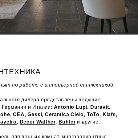
НТЕХНИКА
опыт по работе с интерьерной сантехникой.
иального дилера представлены ведущие
з Германии и Италии:
Antonio Lupi
,
Duravit
,
rohe
,
CEA
,
Gessi
,
Ceramica Cielo
,
ToTo
,
Klafs
,
avetro
,
Decor Walther
,
Buhler
и другие.
ель для ванных комнат, многовариантные