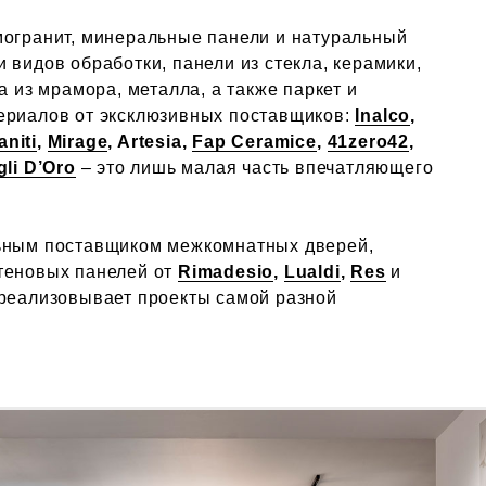
могранит, минеральные панели и натуральный
 видов обработки, панели из стекла, керамики,
а из мрамора, металла, а также паркет и
ериалов от эксклюзивных поставщиков:
Inalco
,
aniti
,
Mirage
, Artesia,
Fap Ceramice
,
41zero42
,
gli D’Oro
– это лишь малая часть впечатляющего
льным поставщиком межкомнатных дверей,
теновых панелей от
Rimadesio
,
Lualdi
,
Res
и
 реализовывает проекты самой разной