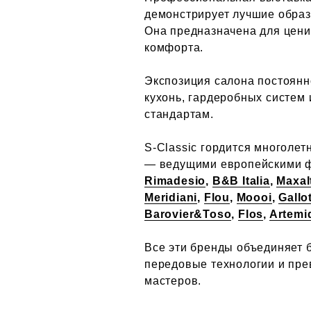
демонстрирует лучшие образ
Она предназначена для цени
комфорта.
Экспозиция салона постоянн
кухонь, гардеробных систем
стандартам.
S-Classic гордится многоле
— ведущими европейскими ф
Rimadesio
,
B&B Italia
,
Maxal
Meridiani
,
Flou
,
Moooi
,
Gallo
Barovier&Toso
,
Flos
,
Artemi
Все эти бренды объединяет 
передовые технологии и пр
мастеров.