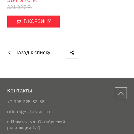
304 976 Р.
Giano, 50*50*180H
321 027 Р.
В КОРЗИНУ
Назад к списку
Контакты
+7 395 225-82-58
office@sclassic.ru
г. Иркутск, ул. Октябрьской
революции 1/2|;