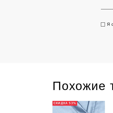
Я 
Похожие 
СКИДКА 53%