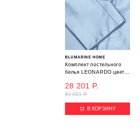
BLUMARINE HOME
Комплект постельного
белья LEONARDO цвет
70 (220*240 см, 270*290
28 201 Р.
см, 50*80 см)
60 001 Р.
В КОРЗИНУ