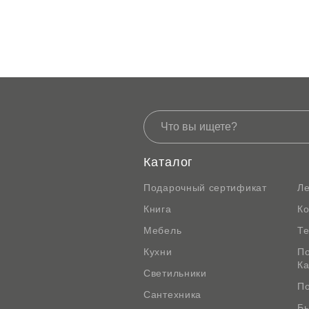
Каталог
Подарочный сертификат
Л
Книга
К
Мебель
Те
Кухни
По
К
Светильники
По
Сантехника
Бы