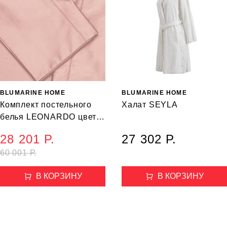
BLUMARINE HOME
BLUMARINE HOME
Комплект постельного
Халат SEYLA
белья LEONARDO цвет
68 (220*200 см, 270*290
28 201 Р.
27 302 Р.
см, 50*80 см)
60 001 Р.
В КОРЗИНУ
В КОРЗИНУ