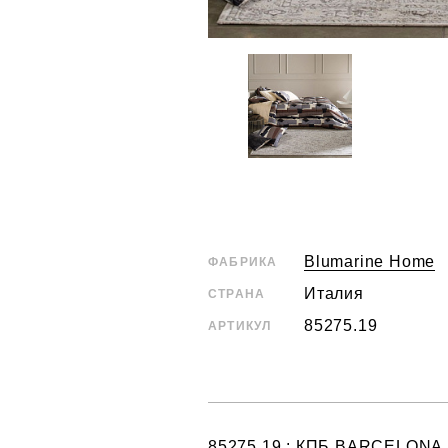
Blumarine Home
ФАБРИКА
Италия
СТРАНА
85275.19
АРТИКУЛ
85275.19 : КПБ BARCELONA ц