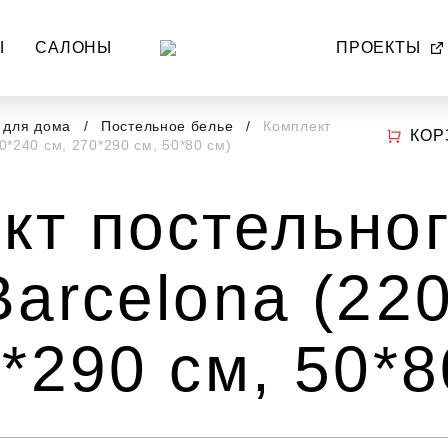
Ы
САЛОНЫ
ПРОЕКТЫ
ь для дома
Постельное белье
Комплект
КОР
0*240 см, 270*290 см, 50*80 см)
кт постельно
Barcelona (22
*290 см, 50*8