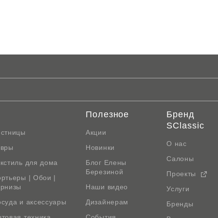
Полезное
Бренд
SClassic
естницы
Акции
О нас
овры
Новинки
Салоны
кстиль для дома
Блог Елены
Березиной
Проекты
ртьеры | Обои |
арнизы
Наши видео
Услуги
суда и аксессуары
Дизайнерам
Бренды
товая техника
События