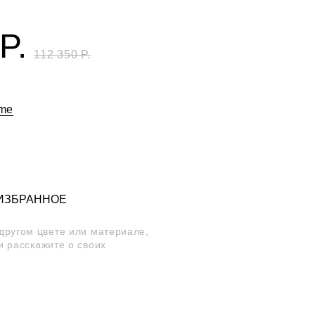
Р.
112 350 Р.
ome
 ИЗБРАННОЕ
 другом цвете или материале,
и расскажите о своих