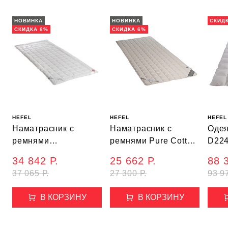
НОВИНКА
НОВИНКА
СКИД
СКИДКА 6%
СКИДКА 6%
HEFEL
HEFEL
HEFEL
Наматрасник с
Наматрасник с
Оде
ремнями
ремнями Pure Cotton,
D22
Klimacontrol, 180*200
180*200 см
зимн
34 842 Р.
25 662 Р.
88 
см
37 065 Р.
27 300 Р.
93 9
В КОРЗИНУ
В КОРЗИНУ