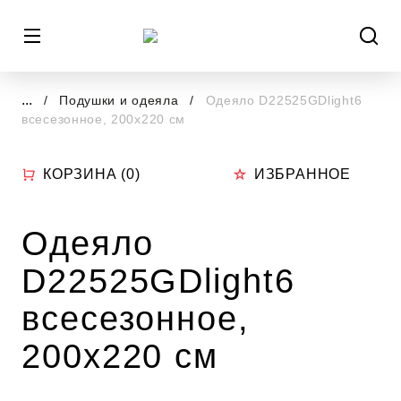
...
Подушки и одеяла
Одеяло D22525GDlight6
всесезонное, 200х220 см
КОРЗИНА (
0
)
ИЗБРАННОЕ
Одеяло
D22525GDlight6
всесезонное,
200х220 см