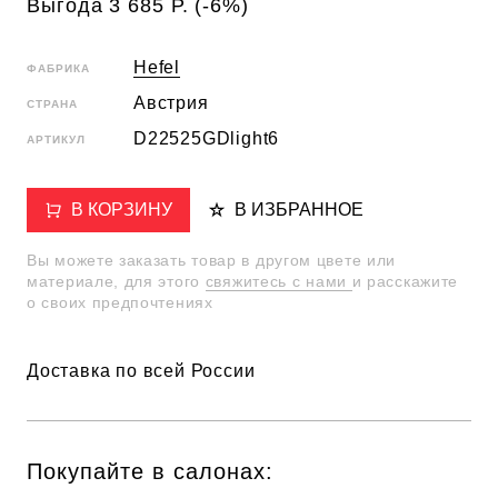
Выгода 3 685 Р. (-6%)
Hefel
ФАБРИКА
Австрия
СТРАНА
D22525GDlight6
АРТИКУЛ
В КОРЗИНУ
В ИЗБРАННОЕ
Вы можете заказать товар в другом цвете или
материале, для этого
свяжитесь с нами
и расскажите
о своих предпочтениях
Доставка по всей России
Покупайте в салонах: