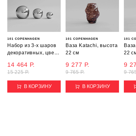
101 COPENHAGEN
101 COPENHAGEN
101 C
Набор из 3-х шаров
Ваза Katachi, высота
Ваза
декоративных, цвет
22 см
22 с
хром, высота 9,5
14 464 Р.
9 277 Р.
9 27
см/8см/5см
15 225 Р.
9 765 Р.
9 765
В КОРЗИНУ
В КОРЗИНУ