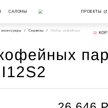
Ы
САЛОНЫ
ПРОЕКТЫ
и аксессуары
Сервизы
Набор кофейных
КОР
кофейных па
I12S2
26 646 Р