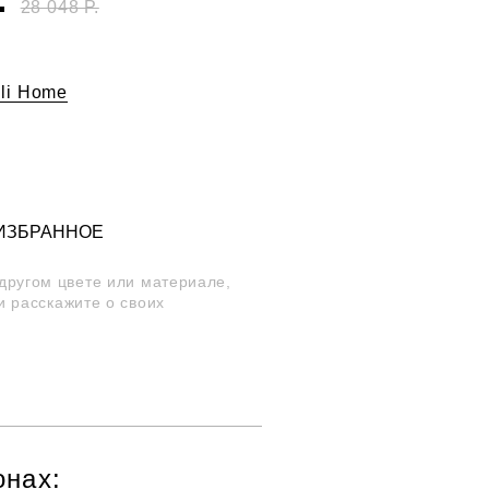
28 048 Р.
lli Home
 ИЗБРАННОЕ
 другом цвете или материале,
и расскажите о своих
онах: