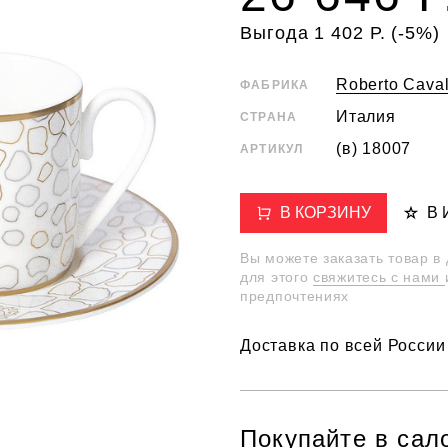
Выгода 1 402 Р. (-5%)
Roberto Cava
ФАБРИКА
Италия
СТРАНА
(в) 18007
АРТИКУЛ
В КОРЗИНУ
В
Вы можете заказать товар в
для этого
свяжитесь с нами
предпочтениях
Доставка по всей России
Покупайте в сал