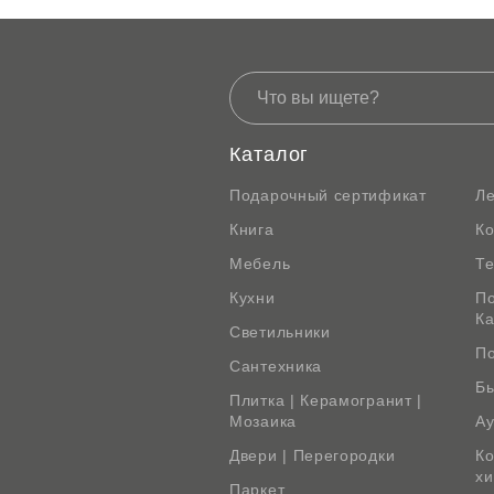
Каталог
Подарочный сертификат
Л
Книга
К
Мебель
Те
Кухни
По
К
Светильники
По
Сантехника
Бы
Плитка | Керамогранит |
Мозаика
Ау
Двери | Перегородки
Ко
х
Паркет