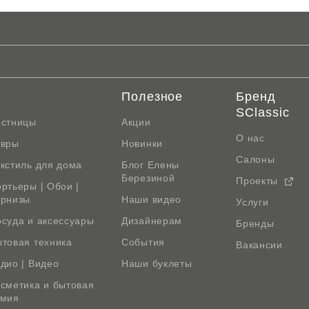
Полезное
Бренд
SClassic
естницы
Акции
О нас
овры
Новинки
Салоны
кстиль для дома
Блог Елены
Березиной
Проекты
ртьеры | Обои |
арнизы
Наши видео
Услуги
суда и аксессуары
Дизайнерам
Бренды
товая техника
События
Вакансии
дио | Видео
Наши буклеты
сметика и бытовая
имия