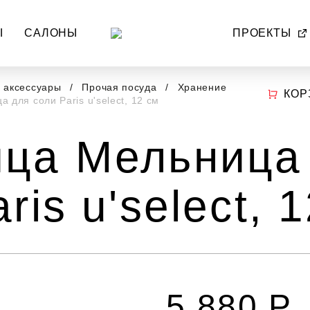
Ы
САЛОНЫ
ПРОЕКТЫ
и аксессуары
Прочая посуда
Хранение
КОР
 для соли Paris u'select, 12 см
ца Мельница
ris u'select, 
5 880 Р.