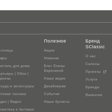
Полезное
Бренд
SClassic
естницы
Акции
О нас
овры
Новинки
Салоны
кстиль для дома
Блог Елены
Березиной
Проекты
ртьеры | Обои |
арнизы
Наши видео
Услуги
суда и аксессуары
Дизайнерам
Бренды
товая техника
События
Вакансии
дио | Видео
Наши буклеты
сметика и бытовая