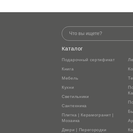
Каталог
Подарочный сертификат
Л
Книга
К
Мебель
Те
Кухни
По
К
Светильники
По
Сантехника
Бы
Плитка | Керамогранит |
Мозаика
Ау
Двери | Перегородки
Ко