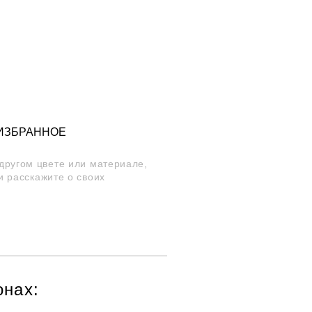
 ИЗБРАННОЕ
 другом цвете или материале,
и расскажите о своих
онах: