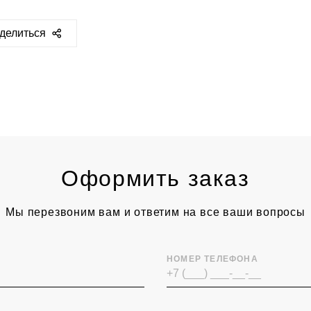
делиться
ps://sclassic.ru/catalog/posuda/prochaya-
suda2/Khraneniye_produktov/23565/
Оформить заказ
Мы перезвоним вам и ответим на все ваши вопросы
НОМЕР ТЕЛЕФОНА