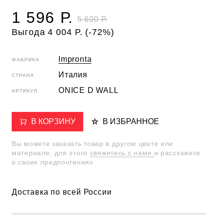
1 596 Р.
5 600 Р.
Выгода 4 004 Р. (-72%)
Impronta
ФАБРИКА
Италия
СТРАНА
ONICE D WALL
АРТИКУЛ
В КОРЗИНУ
В ИЗБРАННОЕ
Вы можете заказать товар в другом цвете или
материале, для этого
свяжитесь с нами
и расскажите
о своих предпочтениях
Доставка по всей России