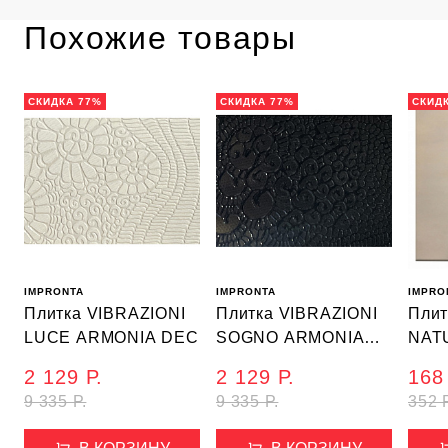
Похожие товары
СКИДКА 77%
СКИДКА 77%
СКИД
IMPRONTA
IMPRONTA
IMPRO
Плитка VIBRAZIONI
Плитка VIBRAZIONI
Плит
LUCE ARMONIA DEC
SOGNO ARMONIA
NAT
DEC
2 129 Р.
2 129 Р.
168 
9 335 Р.
9 335 Р.
352 Р