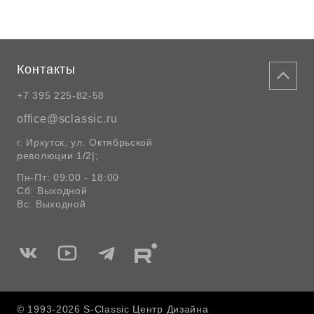
Контакты
+7 395 225-82-58
office@sclassic.ru
г. Иркутск, ул. Октябрьской
революции 1/2|;
Пн-Пт: 09:00 - 18:00
Сб: Выходной
Вс: Выходной
Мы
Мы
Мы
Мы
в
в
в
в
Вконтакте
Ютуб
Telegram
Rutube
© 1993-2026 S-Classic Центр Дизайна