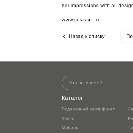
her impressions with all design
www.sclassic.ru
Назад к списку
По
htt
Каталог
Подарочный сертификат
Л
Книга
К
Мебель
Те