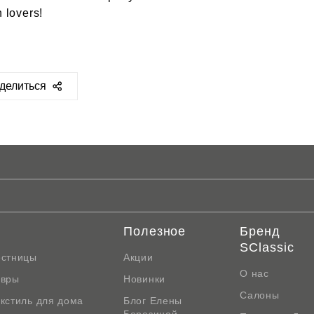
 lovers!
делиться
ps://sclassic.ru/blog/video/4944/
Полезное
Бренд
SClassic
естницы
Акции
О нас
овры
Новинки
Салоны
кстиль для дома
Блог Елены