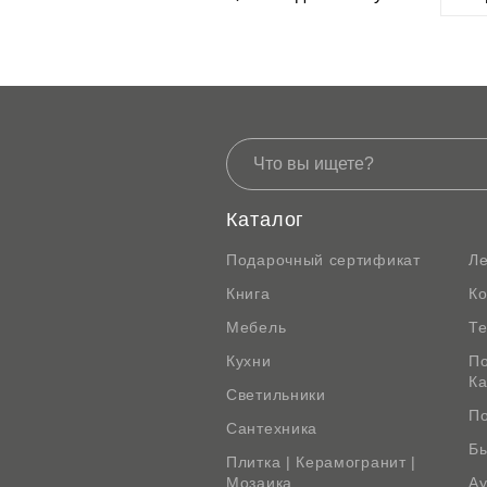
htt
Каталог
Подарочный сертификат
Л
Книга
К
Мебель
Те
Кухни
По
К
Светильники
По
Сантехника
Бы
Плитка | Керамогранит |
Мозаика
Ау