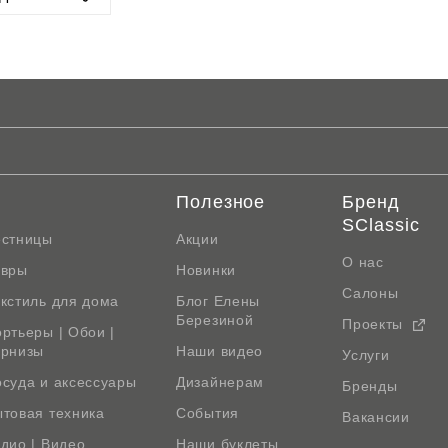
ps://sclassic.ru/blog/video/4859/
Полезное
Бренд
SClassic
естницы
Акции
О нас
овры
Новинки
Салоны
кстиль для дома
Блог Елены
Березиной
Проекты
ртьеры | Обои |
арнизы
Наши видео
Услуги
суда и аксессуары
Дизайнерам
Бренды
товая техника
События
Вакансии
дио | Видео
Наши буклеты