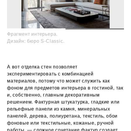
Фрагмент интерьера.
Фр
Дизайн: бюро S-Classic.
Ди
А вот отделка стен позволяет
экспериментировать с комбинацией
материалов, потому что может служить как
фоном для предметов интерьера в гостиной, так
и, собственно, главным декоративным
решением. Фактурная штукатурка, гладкие или
рельефные панели из камня, минеральных
панелей, дерева, полиуретана, текстиль, обои
фоновые или текстильные, кожаные, ручной
работы, — сложное сочетание фактур создает