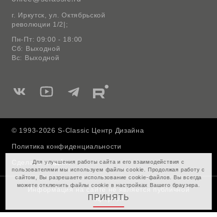
г. Иркутск, ул. Октябрьской
революции 1/2|;
Пн-Пт: 09:00 - 18:00
Сб: Выходной
Вс: Выходной
Мы
Мы
Мы
Мы
в
в
в
в
Вконтакте
Ютуб
Telegram
Rutube
© 1993-2026 S-Classic Центр Дизайна
Политика конфиденциальности
Сделано в
Для улучшения работы сайта и его взаимодействия с
пользователями мы используем файлы cookie. Продолжая работу с
сайтом, Вы разрешаете использование cookie-файлов. Вы всегда
можете отключить файлы cookie в настройках Вашего браузера.
Информация на сайте не является публичной
ПРИНЯТЬ
офертой