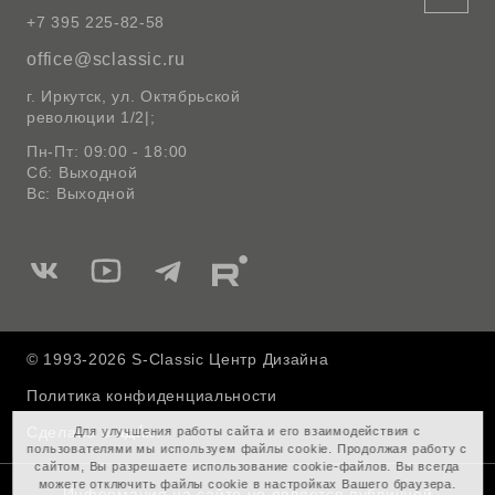
+7 395 225-82-58
office@sclassic.ru
г. Иркутск, ул. Октябрьской
революции 1/2|;
Пн-Пт: 09:00 - 18:00
Сб: Выходной
Вс: Выходной
Мы
Мы
Мы
Мы
в
в
в
в
Вконтакте
Ютуб
Telegram
Rutube
© 1993-2026 S-Classic Центр Дизайна
Политика конфиденциальности
Сделано в
Для улучшения работы сайта и его взаимодействия с
пользователями мы используем файлы cookie. Продолжая работу с
сайтом, Вы разрешаете использование cookie-файлов. Вы всегда
можете отключить файлы cookie в настройках Вашего браузера.
Информация на сайте не является публичной