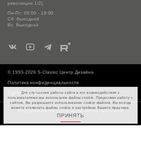
революции 1/2|;
Пн-Пт: 09:00 - 18:00
Сб: Выходной
Вс: Выходной
Мы
Мы
Мы
Мы
в
в
в
в
Вконтакте
Ютуб
Telegram
Rutube
© 1993-2026 S-Classic Центр Дизайна
Политика конфиденциальности
Сделано в
Для улучшения работы сайта и его взаимодействия с
пользователями мы используем файлы cookie. Продолжая работу с
сайтом, Вы разрешаете использование cookie-файлов. Вы всегда
можете отключить файлы cookie в настройках Вашего браузера.
Информация на сайте не является публичной
ПРИНЯТЬ
офертой