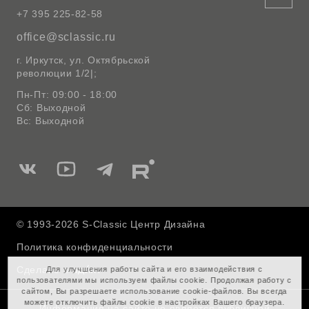
+7 395 225-82-58
office@sclassic.ru
г. Иркутск, ул. Октябрьской
революции 1/2|;
Пн-Пт: 09:00 - 18:00
Сб: Выходной
Вс: Выходной
Мы
Мы
Мы
Мы
в
в
в
в
Вконтакте
Ютуб
Telegram
Rutube
© 1993-2026 S-Classic Центр Дизайна
Политика конфиденциальности
Сделано в
Для улучшения работы сайта и его взаимодействия с
пользователями мы используем файлы cookie. Продолжая работу с
сайтом, Вы разрешаете использование cookie-файлов. Вы всегда
можете отключить файлы cookie в настройках Вашего браузера.
Информация на сайте не является публичной