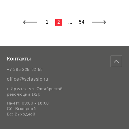
1
2
...
54
Контакты
+7 395 225-82-58
office@sclassic.ru
г. Иркутск, ул. Октябрьской
революции 1/2|;
Пн-Пт: 09:00 - 18:00
Сб: Выходной
Вс: Выходной