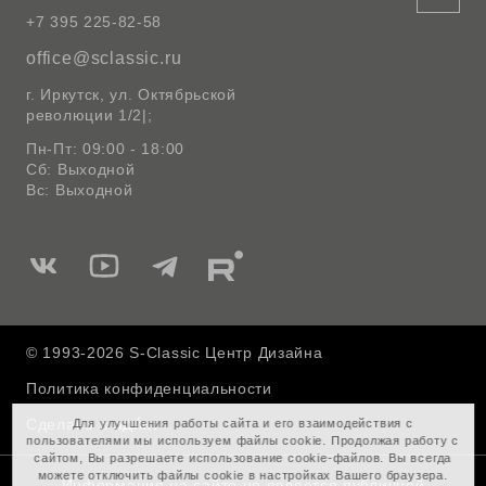
+7 395 225-82-58
office@sclassic.ru
г. Иркутск, ул. Октябрьской
революции 1/2|;
Пн-Пт: 09:00 - 18:00
Сб: Выходной
Вс: Выходной
Мы
Мы
Мы
Мы
в
в
в
в
Вконтакте
Ютуб
Telegram
Rutube
© 1993-2026 S-Classic Центр Дизайна
Политика конфиденциальности
Сделано в
Для улучшения работы сайта и его взаимодействия с
пользователями мы используем файлы cookie. Продолжая работу с
сайтом, Вы разрешаете использование cookie-файлов. Вы всегда
можете отключить файлы cookie в настройках Вашего браузера.
Информация на сайте не является публичной