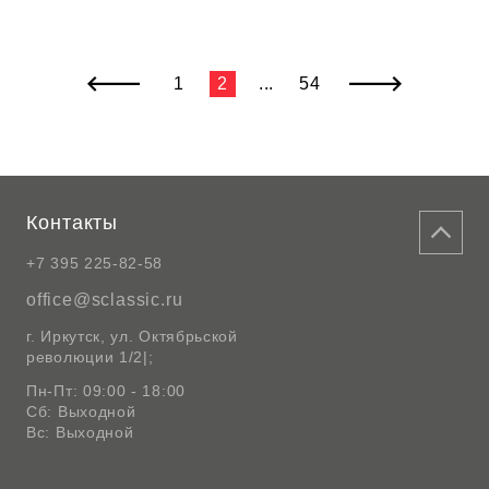
1
2
...
54
Контакты
+7 395 225-82-58
office@sclassic.ru
г. Иркутск, ул. Октябрьской
революции 1/2|;
Пн-Пт: 09:00 - 18:00
Сб: Выходной
Вс: Выходной