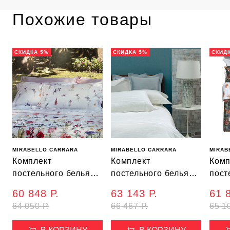
Похожие товары
СКИДКА 5%
СКИДКА 5%
СКИД
MIRABELLO CARRARA
MIRABELLO CARRARA
MIRAB
Комплект
Комплект
Комп
постельного белья
постельного белья
пост
MAY (240*220,
MARILYN (240*220,
GOL
60 848 Р.
63 143 Р.
61 
270*290, 50*80)
270*290, 50*70 - 2
(240
64 050 Р.
66 467 Р.
65 1
шт)
50*8