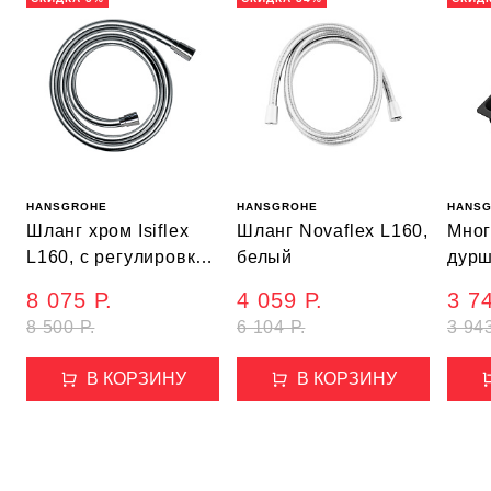
HANSGROHE
HANSGROHE
HANS
Шланг хром Isiflex
Шланг Novaflex L160,
Мно
L160, с регулировкой
белый
дурш
напора
8 075 Р.
4 059 Р.
3 74
8 500 Р.
6 104 Р.
3 943
В КОРЗИНУ
В КОРЗИНУ