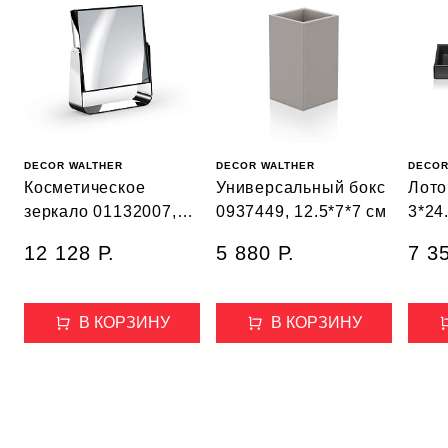
DECOR WALTHER
DECOR WALTHER
DECOR
Косметическое
Универсальный бокс
Лото
зеркало 01132007,
0937449, 12.5*7*7 см
3*24
отделка хром
12 128 Р.
5 880 Р.
7 35
В КОРЗИНУ
В КОРЗИНУ