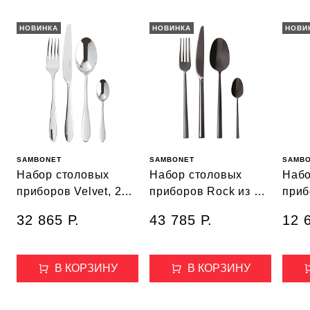
НОВИНКА
НОВИНКА
НОВИ
SAMBONET
SAMBONET
SAMB
Набор столовых
Набор столовых
Набо
приборов Velvet, 24
приборов Rock из 24
прибо
предмета
предметов
пред
32 865 Р.
43 785 Р.
12 
В КОРЗИНУ
В КОРЗИНУ