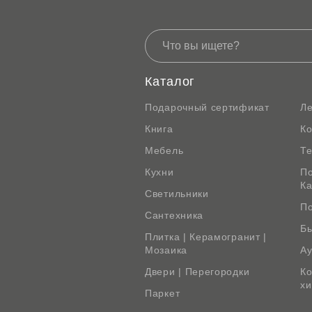
Каталог
Подарочный сертификат
Л
Книга
К
Мебель
Те
Кухни
По
К
Светильники
По
Сантехника
Бы
Плитка | Керамогранит |
Мозаика
Ау
Двери | Перегородки
Ко
х
Паркет