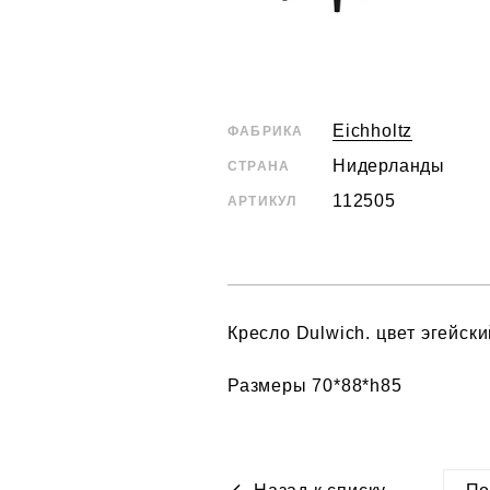
Eichholtz
ФАБРИКА
Нидерланды
СТРАНА
112505
АРТИКУЛ
Кресло Dulwich. цвет эгейск
Размеры 70*88*h85