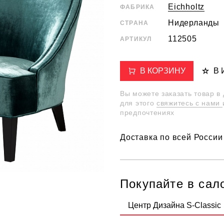
Eichholtz
ФАБРИКА
Нидерланды
СТРАНА
112505
АРТИКУЛ
В КОРЗИНУ
В
Вы можете заказать товар в
для этого
свяжитесь с нами
предпочтениях
Доставка по всей России
Покупайте в сал
Центр Дизайна S-Classic