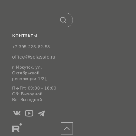
Контакты
+7 395 225-82-58
office@sclassic.ru
г. Иркутск, ул.
Октябрьской
революции 1/2|;
Пн-Пт: 09:00 - 18:00
Сб: Выходной
Вс: Выходной
Мы
Мы
Мы
в
в
в
Мы
Вконтакте
Ютуб
Telegram