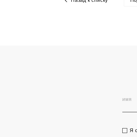
Назад к списку
По
htt
ИМЯ
Я 