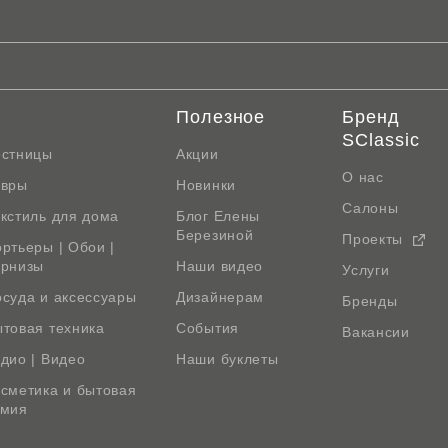
Полезное
Бренд
SClassic
естницы
Акции
О нас
овры
Новинки
Салоны
кстиль для дома
Блог Елены
Березиной
Проекты
ртьеры | Обои |
арнизы
Наши видео
Услуги
суда и аксессуары
Дизайнерам
Бренды
товая техника
События
Вакансии
дио | Видео
Наши буклеты
сметика и бытовая
имия