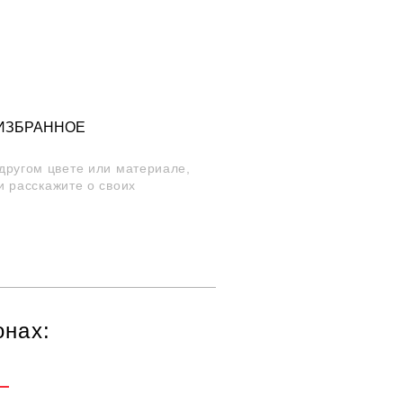
 ИЗБРАННОЕ
 другом цвете или материале,
и расскажите о своих
онах: