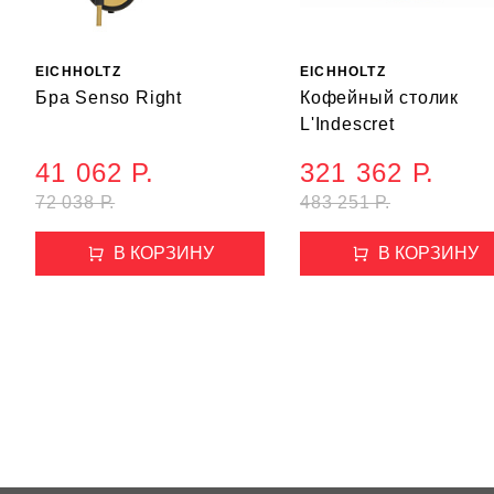
EICHHOLTZ
EICHHOLTZ
Бра Senso Right
Кофейный столик
L'Indescret
41 062 Р.
321 362 Р.
72 038 Р.
483 251 Р.
В КОРЗИНУ
В КОРЗИНУ