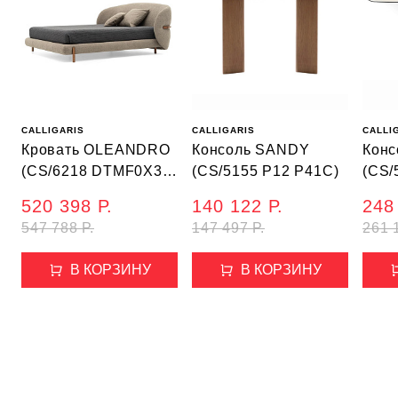
CALLIGARIS
CALLIGARIS
CALLI
Кровать OLEANDRO
Консоль SANDY
Конс
(CS/6218 DTMF0X3
(CS/5155 P12 P41C)
(CS/
P1GW T2H)
P41C
520 398 Р.
140 122 Р.
248
547 788 Р.
147 497 Р.
261 
В КОРЗИНУ
В КОРЗИНУ