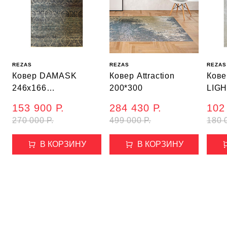
REZAS
REZAS
REZAS
Ковер DAMASK
Ковер Attraction
Ков
246x166
200*300
LIGH
(919103/5049)
(MT1
153 900 Р.
284 430 Р.
102
270 000 Р.
499 000 Р.
180 
В КОРЗИНУ
В КОРЗИНУ