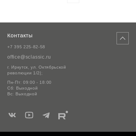
Контакты
+7 395 225-82-58
office@sclassic.ru
г. Иркутск, ул. Октябрьской
революции 1/2|;
Пн-Пт: 09:00 - 18:00
Сб: Выходной
Вс: Выходной
Мы
Мы
Мы
Мы
в
в
в
в
Вконтакте
Ютуб
Telegram
Rutube