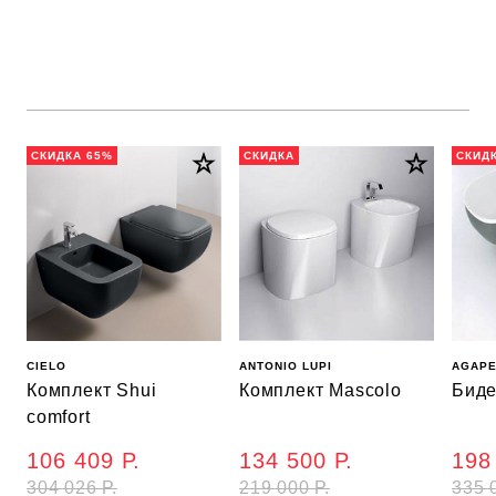
СКИДКА 65%
СКИДКА
СКИД
CIELO
ANTONIO LUPI
AGAP
Комплект Shui
Комплект Mascolo
Биде
comfort
106 409 Р.
134 500 Р.
198
304 026 Р.
219 000 Р.
335 