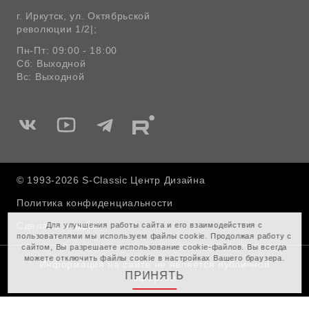
г. Иркутск, ул. Октябрьской
революции 1/2|;
Пн-Пт: 09:00 - 18:00
Сб: Выходной
Вс: Выходной
Мы
Мы
Мы
Мы
в
в
в
в
Вконтакте
Ютуб
Telegram
Rutube
© 1993-2026 S-Classic Центр Дизайна
Политика конфиденциальности
Сделано в
Для улучшения работы сайта и его взаимодействия с
пользователями мы используем файлы cookie. Продолжая работу с
сайтом, Вы разрешаете использование cookie-файлов. Вы всегда
можете отключить файлы cookie в настройках Вашего браузера.
Информация на сайте не является публичной
ПРИНЯТЬ
офертой