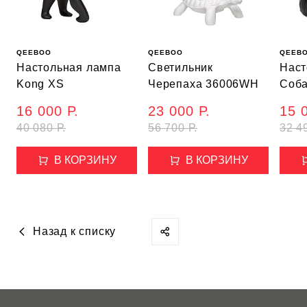
QEEBOO
QEEBOO
QEEB
Настольная лампа
Светильник
Наст
Kong XS
Черепаха 36006WH
Соба
16 000 Р.
23 000 Р.
15 
40 080 Р.
56 700 Р.
32 4
В КОРЗИНУ
В КОРЗИНУ
Назад к списку