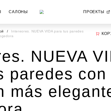
Ы
САЛОНЫ
ПРОЕКТЫ
ной
Intereores. NUEVA VIDA para tus paredes
КОР
cogedora
ores. NUEVA V
s paredes con 
n más elegant
ora