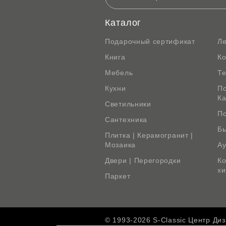
Каталог
Подарочный сертификат
Л
Книга
К
Мебель
Те
Кухни
По
К
Светильники
По
Сантехника
Бы
Плитка | Керамогранит |
Мозаика
Ау
Двери | Перегородки
Ко
х
Паркет
© 1993-2026 S-Classic Центр Ди