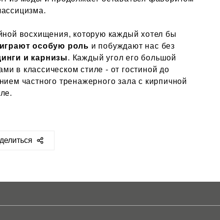
лассицизма.
ойной восхищения, которую каждый хотел бы
 играют особую роль
и побуждают нас без
инги и карнизы
. Каждый угол его большой
и в классическом стиле - от гостиной до
нием частного тренажерного зала с кирпичной
ле.
делиться
ps://sclassic.ru/blog/press/20424/