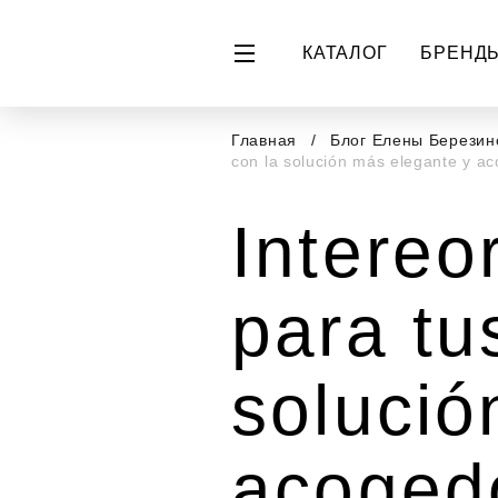
КАТАЛОГ
БРЕНД
Главная
Блог Елены Берези
con la solución más elegante y a
Intere
para tu
solució
acoged