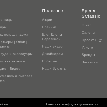
Полезное
Бренд
SClassic
естницы
Акции
О нас
овры
Новинки
Салоны
кстиль для дома
Блог Елены
Березиной
Проекты
ртьеры | Обои |
арнизы
Наши видео
Услуги
суда и аксессуары
Дизайнерам
Бренды
товая техника
События
Вакансии
дио | Видео
Наши буклеты
сметика и бытовая
имия
зайна
Политика конфиденциальности