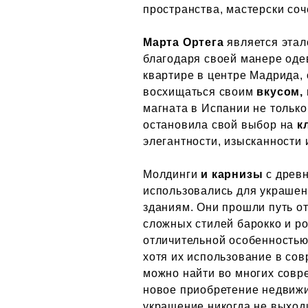
пространства, мастерски соч
Марта Ортега
является этал
благодаря своей манере одев
квартире в центре Мадрида, 
восхищаться своим
вкусом, 
магната в Испании не тольк
остановила свой выбор на
к
элегантности, изысканности 
Молдинги
и карнизы
с древн
использовались для украшен
зданиям. Они прошли путь о
сложных стилей барокко и р
отличительной особенностью 
хотя их использование в сов
можно найти во многих совр
новое приобретение недвижи
украшение никогда не выход