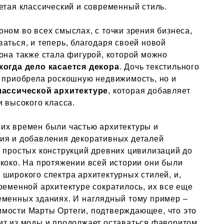
етая классический и современный стиль.
оном во всех смыслах, с точки зрения бизнеса,
аться, и теперь, благодаря своей новой
она также стала фигурой, которой можно
когда дело касается декора
. Дочь текстильного
о приобрела роскошную недвижимость, но и
лассической архитектуре
, которая добавляет
и высокого класса.
их времен были частью архитектуры и
ия и добавления декоративных деталей
т простых конструкций древних цивилизаций до
ококо. На протяжении всей истории они были
широкого спектра архитектурных стилей, и,
ременной архитектуре сократилось, их все еще
еменных зданиях. И наглядный тому пример –
мости Марты Ортеги, подтверждающее, что это
ит из моды и продолжает оставаться фаворитом