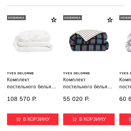
НОВИНКА
НОВИНКА
НОВИ
YVES DELORME
YVES DELORME
YVES 
Комплект
Комплект
Комп
постельного белья
постельного белья
пост
ORIGINEL Blanc
Lbold
Lwat
108 570 Р.
55 020 Р.
60 
В КОРЗИНУ
В КОРЗИНУ