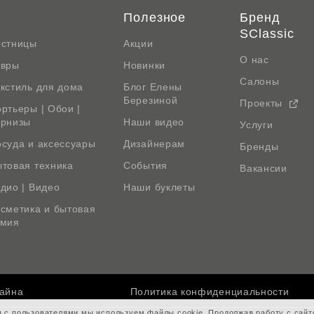
Полезное
Бренд
SClassic
естницы
Акции
О нас
овры
Новинки
Салоны
кстиль для дома
Блог Елены
Березиной
Проекты
ртьеры | Обои |
арнизы
Наши видео
Услуги
суда и аксессуары
Дизайнерам
Бренды
товая техника
События
Вакансии
дио | Видео
Наши буклеты
сметика и бытовая
имия
зайна
Политика конфиденциальности
я с пользователями мы используем файлы cookie. Продолжая работу с сай