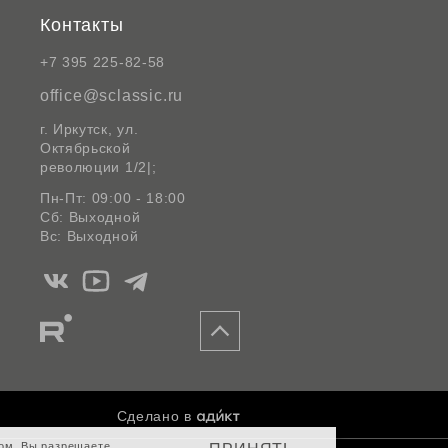
Контакты
+7 395 225-82-58
office@sclassic.ru
г. Иркутск, ул.
Октябрьской
революции 1/2|;
Пн-Пт: 09:00 - 18:00
Сб: Выходной
Вс: Выходной
Мы
Мы
Мы
в
в
в
Мы
Вконтакте
Ютуб
Telegram
в
Rutube
Сделано в
том, Вы разрешаете