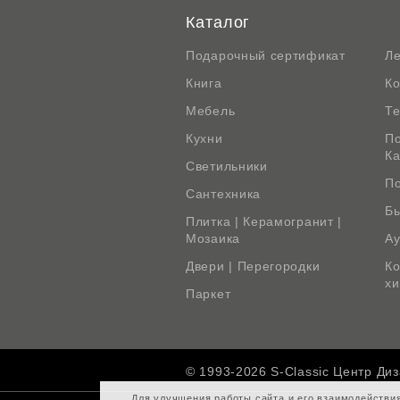
Каталог
Подарочный сертификат
Л
Книга
К
Мебель
Те
Кухни
По
К
Светильники
По
Сантехника
Бы
Плитка | Керамогранит |
Мозаика
Ау
Двери | Перегородки
Ко
х
Паркет
© 1993-2026 S-Classic Центр Ди
Для улучшения работы сайта и его взаимодействи