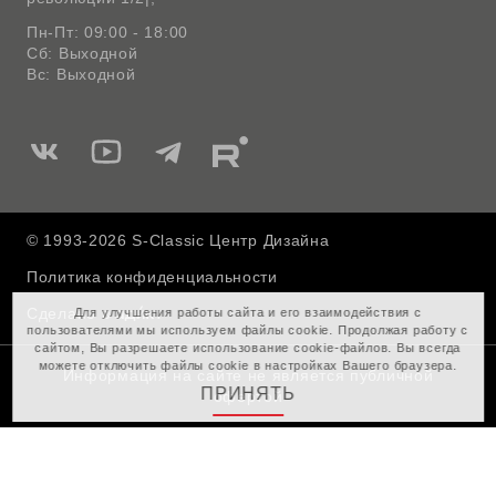
Пн-Пт: 09:00 - 18:00
Сб: Выходной
Вс: Выходной
Мы
Мы
Мы
Мы
в
в
в
в
Вконтакте
Ютуб
Telegram
Rutube
© 1993-2026 S-Classic Центр Дизайна
Политика конфиденциальности
Сделано в
Для улучшения работы сайта и его взаимодействия с
пользователями мы используем файлы cookie. Продолжая работу с
сайтом, Вы разрешаете использование cookie-файлов. Вы всегда
можете отключить файлы cookie в настройках Вашего браузера.
Информация на сайте не является публичной
ПРИНЯТЬ
офертой