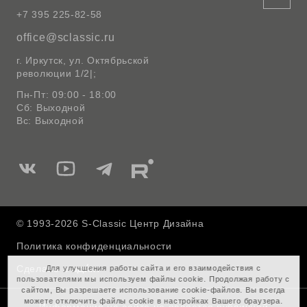
+7 395 225-82-58
office@sclassic.ru
г. Иркутск, ул. Октябрьской
революции 1/2|;
Пн-Пт: 09:00 - 18:00
Сб: Выходной
Вс: Выходной
Мы
Мы
Мы
Мы
в
в
в
в
Вконтакте
Ютуб
Telegram
Rutube
© 1993-2026 S-Classic Центр Дизайна
Политика конфиденциальности
Сделано в
Для улучшения работы сайта и его взаимодействия с
пользователями мы используем файлы cookie. Продолжая работу с
сайтом, Вы разрешаете использование cookie-файлов. Вы всегда
можете отключить файлы cookie в настройках Вашего браузера.
Информация на сайте не является публичной