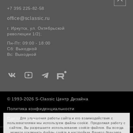
+7 395 225-82-58
office@sclassic.ru
г. Иркутск, ул. Октябрьской
революции 1/2|;
Пн-Пт: 09:00 - 18:00
Сб: Выходной
Вс: Выходной
Мы
Мы
Мы
Мы
в
в
в
в
Вконтакте
Ютуб
Telegram
Rutube
© 1993-2026 S-Classic Центр Дизайна
Политика конфиденциальности
Сделано в
Для улучшения работы сайта и его взаимодействия с
пользователями мы используем файлы cookie. Продолжая работу с
сайтом, Вы разрешаете использование cookie-файлов. Вы всегда
можете отключить файлы cookie в настройках Вашего браузера.