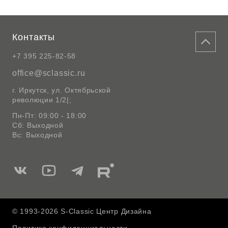
Контакты
+7 395 225-82-58
office@sclassic.ru
г. Иркутск, ул. Октябрьской
революции 1/2|;
Пн-Пт: 09:00 - 18:00
Сб: Выходной
Вс: Выходной
Мы
Мы
Мы
Мы
в
в
в
в
Вконтакте
Ютуб
Telegram
Rutube
© 1993-2026 S-Classic Центр Дизайна
Политика конфиденциальности