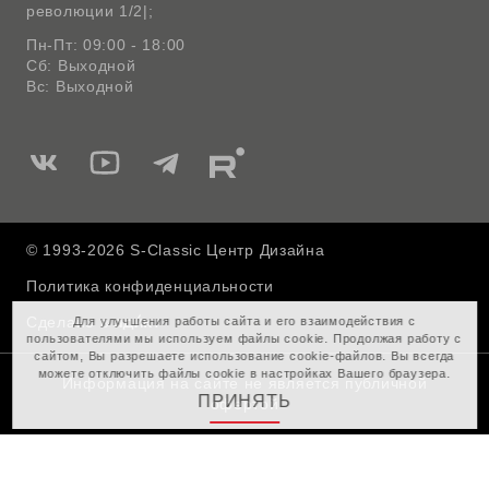
революции 1/2|;
Пн-Пт: 09:00 - 18:00
Сб: Выходной
Вс: Выходной
Мы
Мы
Мы
Мы
в
в
в
в
Вконтакте
Ютуб
Telegram
Rutube
© 1993-2026 S-Classic Центр Дизайна
Политика конфиденциальности
Сделано в
Для улучшения работы сайта и его взаимодействия с
пользователями мы используем файлы cookie. Продолжая работу с
сайтом, Вы разрешаете использование cookie-файлов. Вы всегда
можете отключить файлы cookie в настройках Вашего браузера.
Информация на сайте не является публичной
ПРИНЯТЬ
офертой