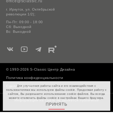
office@sclassic.ru
г. Иркутск, ул. Октябрьской
революции 1/2|;
Пн-Пт: 09:00 - 18:00
Сб: Выходной
Вс: Выходной
Мы
Мы
Мы
Мы
в
в
в
в
Вконтакте
Ютуб
Telegram
Rutube
© 1993-2026 S-Classic Центр Дизайна
Политика конфиденциальности
Сделано в
Для улучшения работы сайта и его взаимодействия с
пользователями мы используем файлы cookie. Продолжая работу с
сайтом, Вы разрешаете использование cookie-файлов. Вы всегда
можете отключить файлы cookie в настройках Вашего браузера.
Информация на сайте не является публичной
ПРИНЯТЬ
офертой