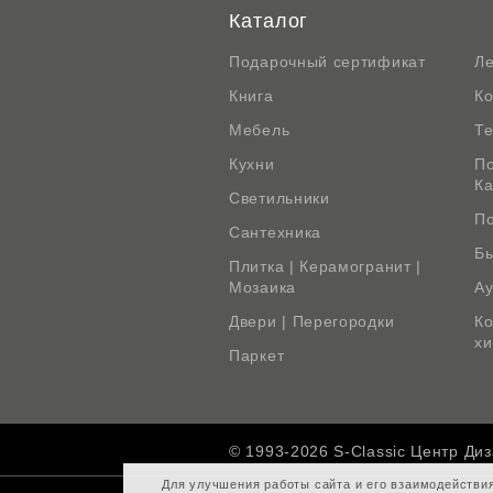
Каталог
Подарочный сертификат
Л
Книга
К
Мебель
Те
Кухни
По
К
Светильники
По
Сантехника
Бы
Плитка | Керамогранит |
Мозаика
Ау
Двери | Перегородки
Ко
х
Паркет
© 1993-2026 S-Classic Центр Ди
Для улучшения работы сайта и его взаимодействи