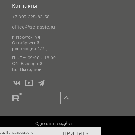
Контакты
+7 395 225-82-58
office@sclassic.ru
г. Иркутск, ул.
Октябрьской
революции 1/2|;
Пн-Пт: 09:00 - 18:00
Сб: Выходной
Вс: Выходной
Мы
Мы
Мы
в
в
в
Мы
Вконтакте
Ютуб
Telegram
в
Rutube
Сделано в
том, Вы разрешаете
ПРИНЯТЬ