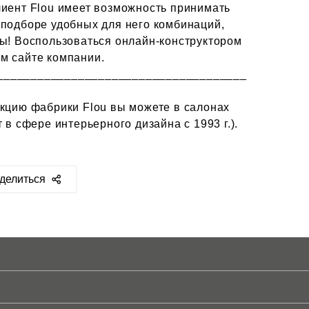
лиент Flou имеет возможность принимать
 подборе удобных для него комбинаций,
ты! Воспользоваться онлайн-конструктором
м сайте компании.
_____________________________________
укцию фабрики Flou вы можете в салонах
 в сфере интерьерного дизайна с 1993 г.).
делиться
ps://sclassic.ru/blog/video/4875/