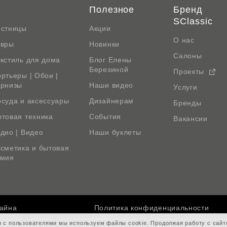
Полезное
Бренд
SClassic
естницы
Акции
О нас
овры
Новинки
Салоны
кстиль для дома
Блог Елены
Березиной
Проекты
ртьеры | Обои |
арнизы
Наши видео
Услуги
суда и аксессуары
Дизайнерам
Бренды
товая техника
События
Вакансии
дио | Видео
Наши буклеты
сметика и бытовая
имия
зайна
Политика конфиденциальности
я с пользователями мы используем файлы cookie. Продолжая работу с сай