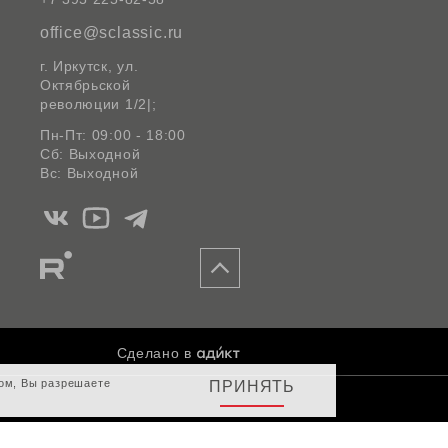
office@sclassic.ru
г. Иркутск, ул.
Октябрьской
революции 1/2|;
Пн-Пт: 09:00 - 18:00
Сб: Выходной
Вс: Выходной
Мы
Мы
Мы
в
в
в
Мы
Вконтакте
Ютуб
Telegram
в
Rutube
Сделано в
том, Вы разрешаете
ПРИНЯТЬ