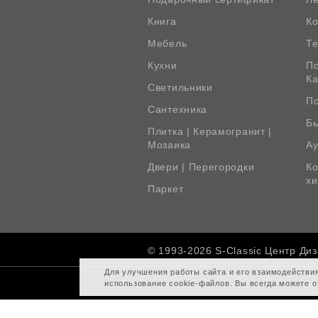
Книга
К
Мебель
Те
Кухни
По
К
Светильники
По
Сантехника
Бы
Плитка | Керамогранит |
Мозаика
Ау
Двери | Перегородки
Ко
х
Паркет
© 1993-2026 S-Classic Центр Ди
Для улучшения работы сайта и его взаимодействи
использование cookie-файлов. Вы всегда можете о