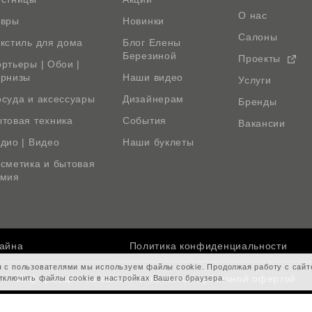
О нас
овры
Новинки
Салоны
кстиль для дома
Блог Елены
Березиной
Проекты
ртьеры | Обои |
арнизы
Наши видео
Услуги
суда и аксессуары
Дизайнерам
Бренды
товая техника
События
Вакансии
дио | Видео
Наши буклеты
сметика и бытовая
имия
зайна
Политика конфиденциальности
я с пользователями мы используем файлы cookie. Продолжая работу с сай
Информация на сайте не является публичной офертой
тключить файлы cookie в настройках Вашего браузера.