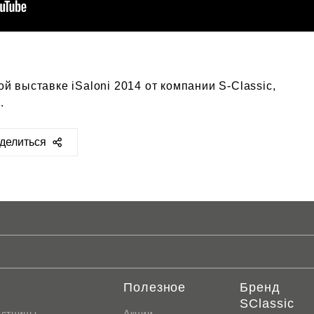
й выставке iSaloni 2014 от компании S-Classic,
m.
делиться
ps://sclassic.ru/blog/video/4700/
Полезное
Бренд
SClassic
естницы
Акции