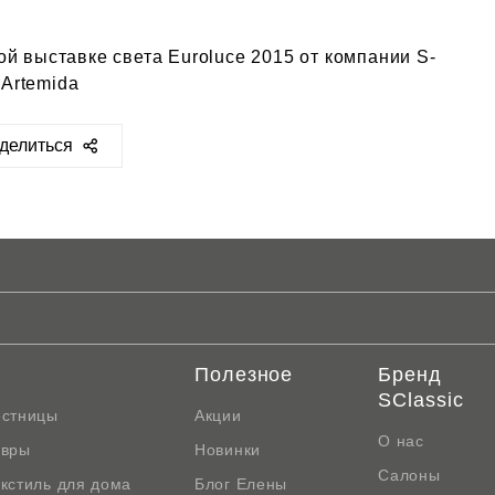
й выставке света Euroluce 2015 от компании S-
 Artemida
делиться
ps://sclassic.ru/blog/video/4669/
Полезное
Бренд
SClassic
естницы
Акции
О нас
овры
Новинки
Салоны
кстиль для дома
Блог Елены